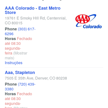
AAA Colorado - East Metro
Store
19761 E Smoky Hill Rd
,
Centennial
,
CO
80015
Phone
(303) 617-
6296
Horas
Fechado
até 08:30
segunda-
feira
(Mostrar
mais)
Instruções
Aaa, Stapleton
7505 E 35th Ave
,
Denver
,
CO
80238
Phone
(720) 439-
3380
Horas
Fechado
até 08:30
segunda-