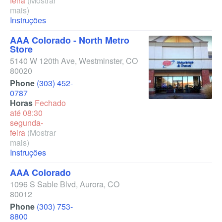
feira
(Mostrar
mais)
Instruções
AAA Colorado - North Metro
Store
5140 W 120th Ave
,
Westminster
,
CO
80020
Phone
(303) 452-
0787
Horas
Fechado
até 08:30
segunda-
feira
(Mostrar
mais)
Instruções
AAA Colorado
1096 S Sable Blvd
,
Aurora
,
CO
80012
Phone
(303) 753-
8800