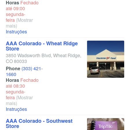
Horas
Fechado
até 09:00
segunda-
feira
(Mostrar
mais)
Instruções
AAA Colorado - Wheat Ridge
Store
3850 Wadsworth Blvd
,
Wheat Ridge
,
CO
80033
Phone
(303) 421-
1660
Horas
Fechado
até 08:30
segunda-
feira
(Mostrar
mais)
Instruções
AAA Colorado - Southwest
Store