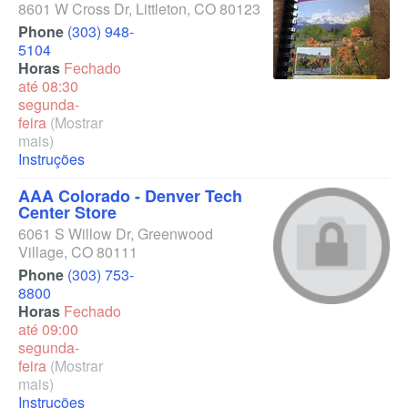
8601 W Cross Dr
,
Littleton
,
CO
80123
Phone
(303) 948-
5104
Horas
Fechado
até 08:30
segunda-
feira
(Mostrar
mais)
Instruções
AAA Colorado - Denver Tech
Center Store
6061 S Willow Dr
,
Greenwood
Village
,
CO
80111
Phone
(303) 753-
8800
Horas
Fechado
até 09:00
segunda-
feira
(Mostrar
mais)
Instruções