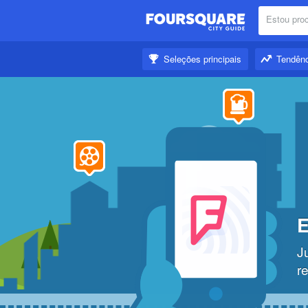
Estou proc
Próximo:
Seleções principais
Tendênc
Inspire-se:
E
J
r