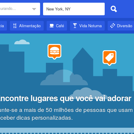
urando...
ia
Alimentação
Café
Vida Noturna
Diversão
ncontre lugares que você vai adorar
unte-se a mais de 50 milhões de pessoas que usam
eceber dicas personalizadas.